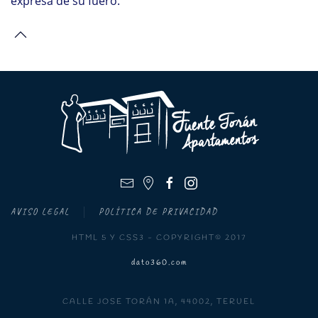
expresa de su fuero.
AVISO LEGAL
POLÍTICA DE PRIVACIDAD
HTML 5 Y CSS3 - COPYRIGHT© 2017
dato360.com
CALLE JOSE TORÁN 1A, 44002, TERUEL